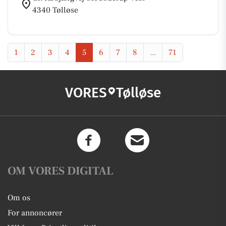
4340 Tølløse
1
2
3
4
5
6
7
8
...
71
VORES
Tølløse
OM VORES DIGITAL
Om os
For annoncører