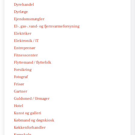
Dyrehandel
Dyrlæge
Ejendomsmægler
El-, gas-, vand- og fjernvarmeforsyning
Elektriker
Elektronik / IT
Entreprenør
Fitnesscenter
Flyttemand / flyttefolk
Forsikring
Fotograf
Frisør
Gartner
Guldsmed / Urmager
Hotel
Kunst og galleri
Købmand og døgnkiosk
Køkkenforhandler
Køreskole