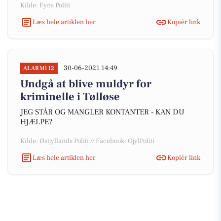
Kilde: Fyns Politi
Læs hele artiklen her
Kopiér link
30-06-2021 14:49
ALARM112
Undgå at blive muldyr for
kriminelle i Tølløse
JEG STÅR OG MANGLER KONTANTER - KAN DU
HJÆLPE?
Kilde: Østjyllands Politi // Facebook: OjylPoliti
Læs hele artiklen her
Kopiér link