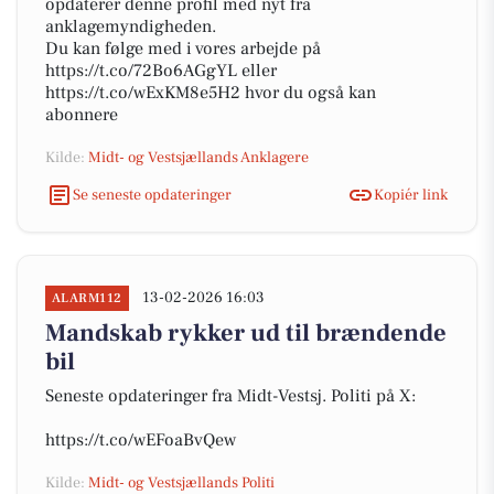
opdaterer denne profil med nyt fra
anklagemyndigheden.
Du kan følge med i vores arbejde på
https://t.co/72Bo6AGgYL eller
https://t.co/wExKM8e5H2 hvor du også kan
abonnere
Kilde:
Midt- og Vestsjællands Anklagere
Se seneste opdateringer
Kopiér link
13-02-2026 16:03
ALARM112
Mandskab rykker ud til brændende
bil
Seneste opdateringer fra Midt-Vestsj. Politi på X:
https://t.co/wEFoaBvQew
Kilde:
Midt- og Vestsjællands Politi