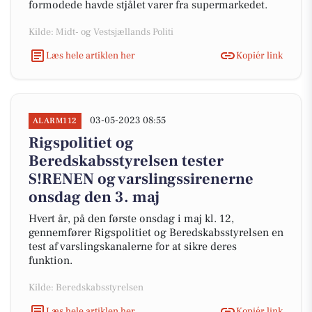
formodede havde stjålet varer fra supermarkedet.
Kilde: Midt- og Vestsjællands Politi
Læs hele artiklen her
Kopiér link
03-05-2023 08:55
ALARM112
Rigspolitiet og
Beredskabsstyrelsen tester
S!RENEN og varslingssirenerne
onsdag den 3. maj
Hvert år, på den første onsdag i maj kl. 12,
gennemfører Rigspolitiet og Beredskabsstyrelsen en
test af varslingskanalerne for at sikre deres
funktion.
Kilde: Beredskabsstyrelsen
Læs hele artiklen her
Kopiér link