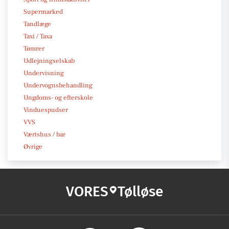
Supermarked
Tandlæge
Taxi / Taxa
Tømrer
Udlejningselskab
Undervisning
Undervognsbehandling
Ungdoms- og efterskole
Vinduespudser
VVS
Værtshus / bar
Øvrige
VORES
Tølløse