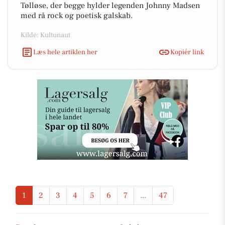
Tølløse, der begge hylder legenden Johnny Madsen
med rå rock og poetisk galskab.
Kilde: Kultunaut
Læs hele artiklen her
Kopiér link
1
2
3
4
5
6
7
...
47