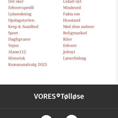
Det sker
Lokalt nyt
Erhvervsprofil
Mindeord
Lykønskning
Fakta om
Opslagstavlen
Husstand
Krop & Sundhed
Mød dine naboer
Sport
Boligmarked
Dagligvarer
Biler
Vejret
Erhverv
Alarm112
Jobnyt
Historisk
Læserbidrag
Kommunalvalg 2025
VORES
Tølløse