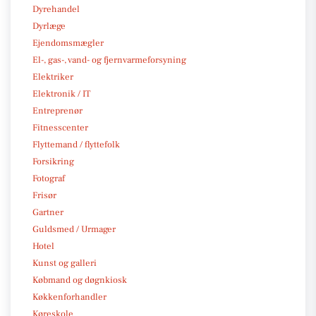
Dyrehandel
Dyrlæge
Ejendomsmægler
El-, gas-, vand- og fjernvarmeforsyning
Elektriker
Elektronik / IT
Entreprenør
Fitnesscenter
Flyttemand / flyttefolk
Forsikring
Fotograf
Frisør
Gartner
Guldsmed / Urmager
Hotel
Kunst og galleri
Købmand og døgnkiosk
Køkkenforhandler
Køreskole