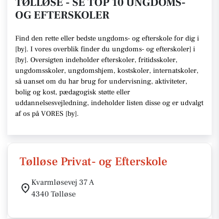
TØLLØSE - SE TOP 10 UNGDOMS-
OG EFTERSKOLER
Find den rette
eller bedste ungdoms- og efterskole
for dig i
[
by
]. I vores overblik finder du ungdoms- og efterskoler] i
[
by
].
Oversigten indeholder efterskoler, fritidsskoler,
ungdomsskoler, ungdomshjem, kostskoler, internatskoler,
så uanset om du har brug for undervisning, aktiviteter,
bolig og kost, pædagogisk støtte eller
uddannelsesvejledning,
indeholder listen disse
og er udvalgt
af os på VORES [
by
]
.
Tølløse Privat- og Efterskole
Kvarmløsevej 37 A
4340 Tølløse