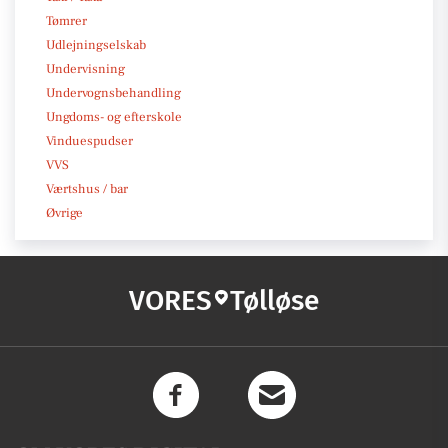
Tømrer
Udlejningselskab
Undervisning
Undervognsbehandling
Ungdoms- og efterskole
Vinduespudser
VVS
Værtshus / bar
Øvrige
VORES
Tølløse