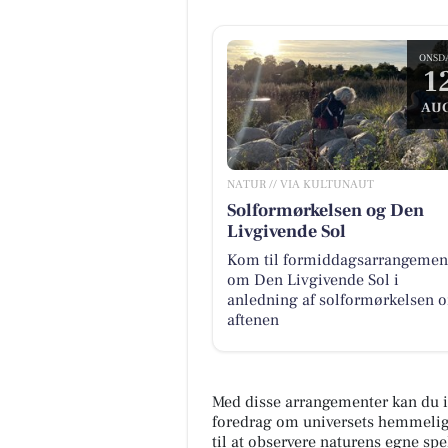
ONSD
1
AUG
NATUR // VIA KULTUNAUT
Solformørkelsen og Den
Livgivende Sol
Kom til formiddagsarrangemen
om Den Livgivende Sol i
anledning af solformørkelsen 
aftenen
Med disse arrangementer kan du 
foredrag om universets hemmeligh
til at observere naturens egne spe