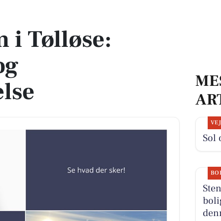
olformørkelse
i Tølløse:
og
ME
lse
AR
VE
Sol 
BO
Sten
boli
denn