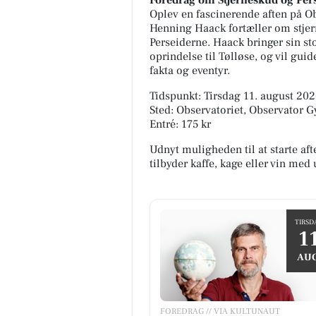
Foredrag om Stjerneskud og Per
Oplev en fascinerende aften på Ob
Henning Haack fortæller om stj
Perseiderne. Haack bringer sin st
oprindelse til Tølløse, og vil g
fakta og eventyr.
Tidspunkt: Tirsdag 11. august 2026
Sted: Observatoriet, Observator G
Entré: 175 kr
Udnyt muligheden til at starte aft
tilbyder kaffe, kage eller vin med
TIRSD
1
AUG
FOREDRAG // VIA KULTUNAUT