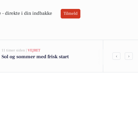
 -
direkte i din indbakke
Tilmeld
11 timer siden |
VEJRET
05-08-2026 13:00
‹
›
Sol og sommer med frisk start
Stengårdsvej
kommet til sa
boligerne he