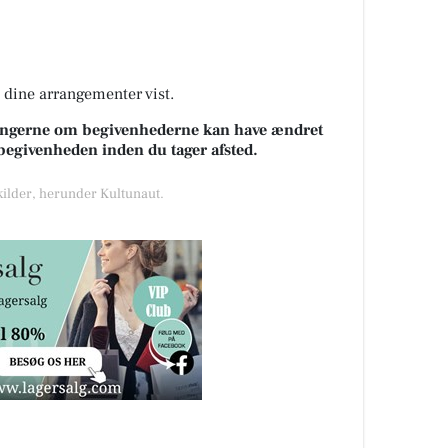
å dine arrangementer vist.
sningerne om begivenhederne kan have ændret
k begivenheden inden du tager afsted.
 kilder, herunder Kultunaut.