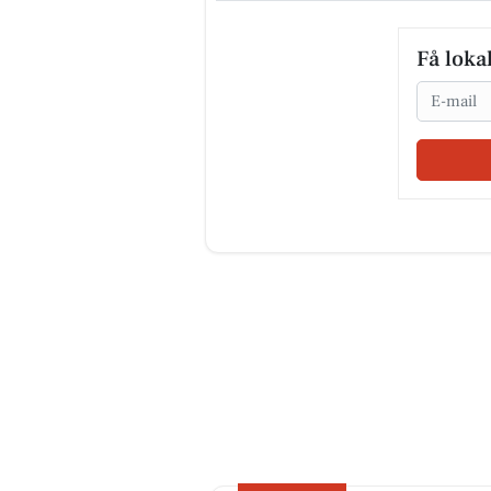
Få loka
Email