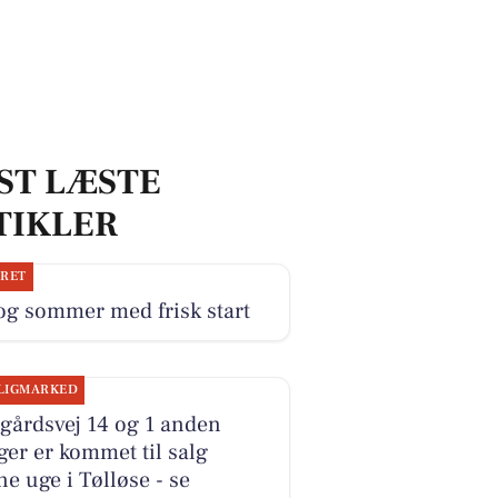
ST LÆSTE
TIKLER
JRET
og sommer med frisk start
LIGMARKED
gårdsvej 14 og 1 anden
ger er kommet til salg
e uge i Tølløse - se