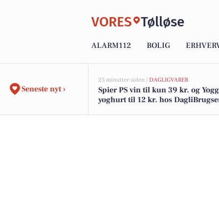
VORES
Tølløse
ALARM112
BOLIG
ERHVER
25 minutter siden |
DAGLIGVARER
Seneste nyt ›
Spier PS vin til kun 39 kr. og Yogg
yoghurt til 12 kr. hos DagliBrugs