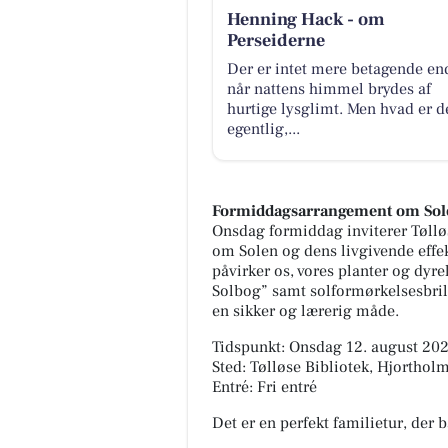
Henning Hack - om
Perseiderne
Der er intet mere betagende en
når nattens himmel brydes af
hurtige lysglimt. Men hvad er d
egentlig,...
Formiddagsarrangement om Solen
Onsdag formiddag inviterer Tølløs
om Solen og dens livgivende effek
påvirker os, vores planter og dyre
Solbog” samt solformørkelsesbril
en sikker og lærerig måde.
Tidspunkt: Onsdag 12. august 202
Sted: Tølløse Bibliotek, Hjorthol
Entré: Fri entré
Det er en perfekt familietur, der 