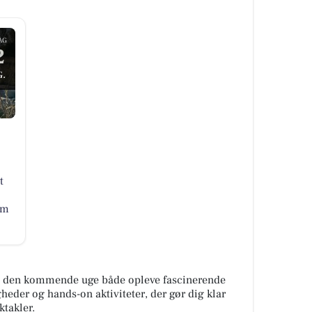
AG
2
.
t
om
i den kommende uge både opleve fascinerende
eder og hands-on aktiviteter, der gør dig klar
ktakler.