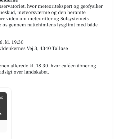
seiderne
servatoriet, hvor meteoritekspert og geofysiker
erneskud, meteorsværme og den berømte
ore viden om meteoritter og Solsystemets
uide os gennem nattehimlens lysglimt med både
, kl. 19:30
yldenkernes Vej 3, 4340 Tølløse
enen allerede kl. 18.30, hvor caféen åbner og
 udsigt over landskabet.
AG
1
.