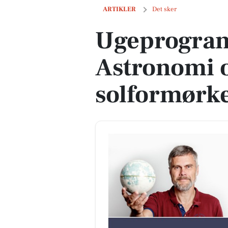
Ugeprogram i Tølløse: Astronomi og s
ARTIKLER
Det sker
Ugeprogram 
Astronomi 
solformørke