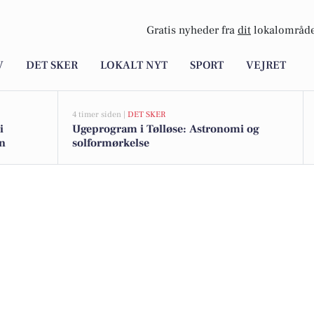
Gratis nyheder fra
dit
lokalområde
V
DET SKER
LOKALT NYT
SPORT
VEJRET
4 timer siden |
DET SKER
i
Ugeprogram i Tølløse: Astronomi og
en
solformørkelse