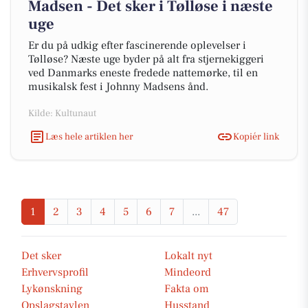
Madsen - Det sker i Tølløse i næste
uge
Er du på udkig efter fascinerende oplevelser i
Tølløse? Næste uge byder på alt fra stjernekiggeri
ved Danmarks eneste fredede nattemørke, til en
musikalsk fest i Johnny Madsens ånd.
Kilde: Kultunaut
Læs hele artiklen her
Kopiér link
1
2
3
4
5
6
7
...
47
Det sker
Lokalt nyt
Erhvervsprofil
Mindeord
Lykønskning
Fakta om
Opslagstavlen
Husstand