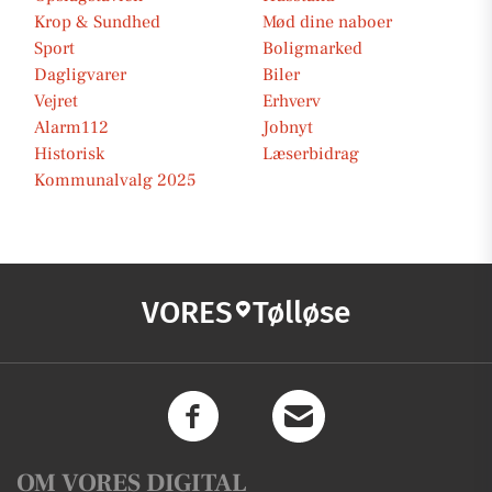
Krop & Sundhed
Mød dine naboer
Sport
Boligmarked
Dagligvarer
Biler
Vejret
Erhverv
Alarm112
Jobnyt
Historisk
Læserbidrag
Kommunalvalg 2025
VORES
Tølløse
OM VORES DIGITAL