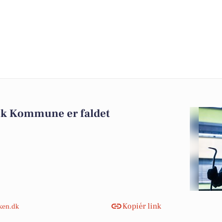
æk Kommune er faldet
Kopiér link
nken.dk