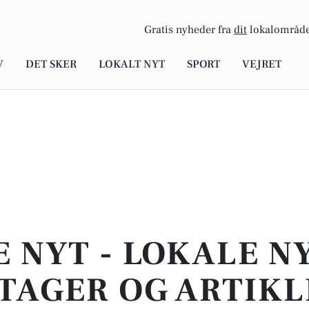
Gratis nyheder fra
dit
lokalområde
V
DET SKER
LOKALT NYT
SPORT
VEJRET
E NYT - LOKALE N
TAGER OG ARTIKL