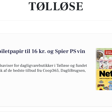
TØLLØSE
letpapir til 16 kr. og Spier PS vin
dsaviser for dagligvarebutikker i Tølløse og fundet
uk af de bedste tilbud fra Coop365, DagliBrugsen,