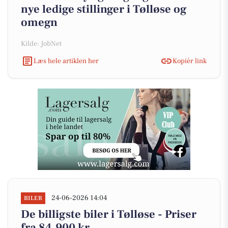
nye ledige stillinger i Tølløse og
omegn
Kilde: JobNet
Læs hele artiklen her
Kopiér link
24-06-2026 14:04
BILER
De billigste biler i Tølløse - Priser
fra 84.900 kr