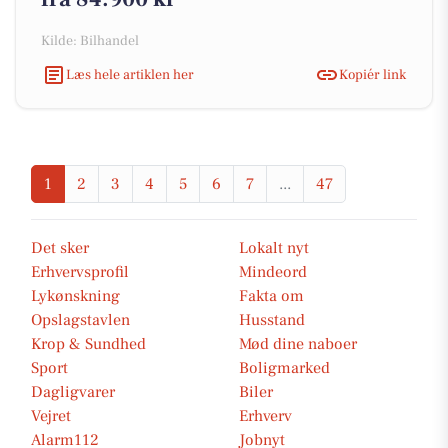
Kilde: Bilhandel
Læs hele artiklen her
Kopiér link
1
2
3
4
5
6
7
...
47
Det sker
Lokalt nyt
Erhvervsprofil
Mindeord
Lykønskning
Fakta om
Opslagstavlen
Husstand
Krop & Sundhed
Mød dine naboer
Sport
Boligmarked
Dagligvarer
Biler
Vejret
Erhverv
Alarm112
Jobnyt