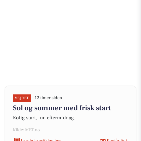
12 timer siden
VEJRET
Sol og sommer med frisk start
Kølig start, lun eftermiddag.
Kilde: MET.no
Læs hele artiklen her
Kopiér link