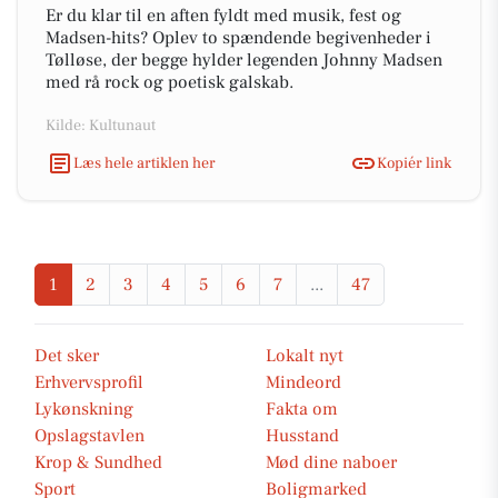
Er du klar til en aften fyldt med musik, fest og
Madsen-hits? Oplev to spændende begivenheder i
Tølløse, der begge hylder legenden Johnny Madsen
med rå rock og poetisk galskab.
Kilde: Kultunaut
Læs hele artiklen her
Kopiér link
1
2
3
4
5
6
7
...
47
Det sker
Lokalt nyt
Erhvervsprofil
Mindeord
Lykønskning
Fakta om
Opslagstavlen
Husstand
Krop & Sundhed
Mød dine naboer
Sport
Boligmarked