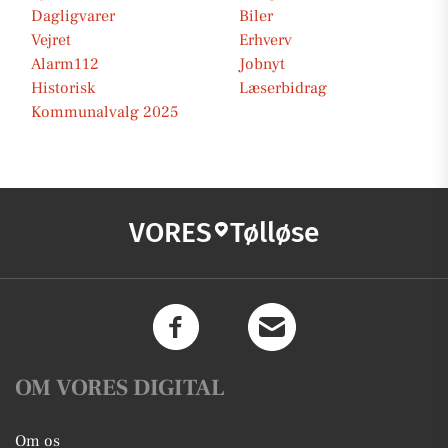
Dagligvarer
Biler
Vejret
Erhverv
Alarm112
Jobnyt
Historisk
Læserbidrag
Kommunalvalg 2025
VORES
Tølløse
OM VORES DIGITAL
Om os