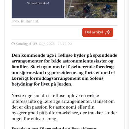
Foto: Kultunaut
.
Del artikel
Søndag d. 09. aug. 2026 - kl. 12:00
Den kommende uge i Tølløse byder på spændende
arrangementer for både astronomientusiaster og
familier. Start ugen med et fascinerende foredrag
om stjerneskud og perseiderne, og fortsæt med et
lærerigt formiddagsarrangement om Solens
betydning for livet på Jorden.
Næste uge kan du i Tølløse opleve en række
interessante og lærerige arrangementer. Uanset om
det er din passion for astronomi eller din
nysgerrighed på Solformørkelser, der trækker, er der
noget for enhver smag.
Foredrag om Stjerneskud og Perseiderne