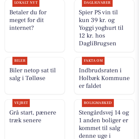
LOKALT NYT
DAGLIGVARER
Betaler du for
Spier PS vin til
meget for dit
kun 39 kr. og
internet?
Yoggi yoghurt til
12 kr. hos
DagliBrugsen
BILER
FAKTA OM
Biler netop sat til
Indbrudsraten i
salg i Tølløse
Holbæk Kommune
er faldet
VEJRET
BOLIGMARKED
Grå start, pænere
Stengårdsvej 14 og
træk senere
1 anden boliger er
kommet til salg
denne uge i