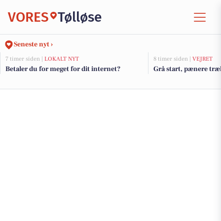
VORES
Tølløse
Seneste nyt ›
7 timer siden |
LOKALT NYT
8 timer siden |
VEJRET
Betaler du for meget for dit internet?
Grå start, pænere træ