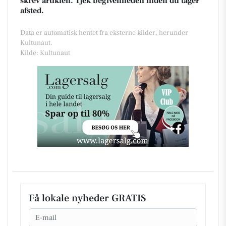
skrev artiklen. Tjek begivenheden inden du tager
afsted.
Data er automatisk hentet fra eksterne kilder, herunder
Kultunaut.
Kilde: Kultunaut
Få lokale nyheder GRATIS
Email