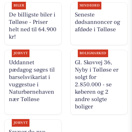
BILER
MINDEORD
De billigste biler i
Seneste
Tølløse - Priser
dødsannoncer og
helt ned til 64.900
afdøde i Tølløse
kr!
JOBNYT
BOLIGMARKED
Uddannet
Gl. Skovvej 36,
pædagog søges til
Nyby i Tølløse er
barselsvikariat i
solgt for
vuggestue i
2.850.000 - se
Naturbørnehaven
køberen og 2
nær Tølløse
andre solgte
boliger
JOBNYT
Savner du nye