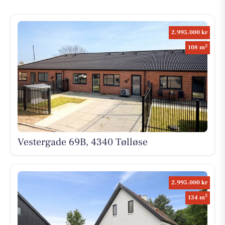
2.995.000 kr
2
108 m
Vestergade 69B, 4340 Tølløse
2.995.000 kr
2
134 m