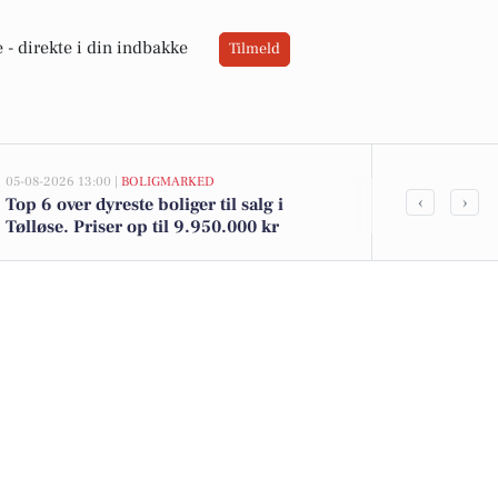
 -
direkte i din indbakke
Tilmeld
05-08-2026 13:00 |
BOLIGMARKED
05-08-2026 12:58
‹
›
Top 6 over dyreste boliger til salg i
Biler netop sa
Tølløse. Priser op til 9.950.000 kr