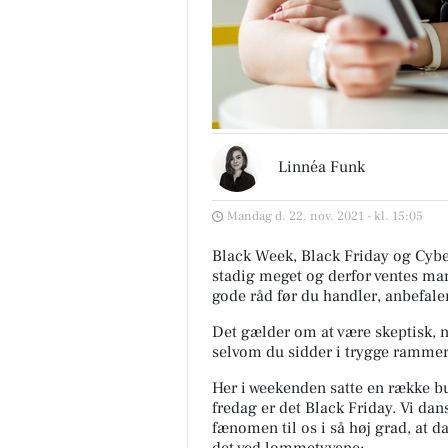
Linnéa Funk
Mandag d. 22. nov. 2021 - kl. 15:05
Black Week, Black Friday og Cybe
stadig meget og derfor ventes man
gode råd før du handler, anbefaler
Det gælder om at være skeptisk, nå
selvom du sidder i trygge rammer
Her i weekenden satte en række b
fredag er det Black Friday. Vi da
fænomen til os i så høj grad, at d