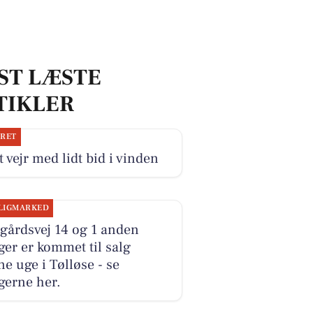
ST LÆSTE
TIKLER
JRET
 vejr med lidt bid i vinden
LIGMARKED
gårdsvej 14 og 1 anden
ger er kommet til salg
e uge i Tølløse - se
gerne her.