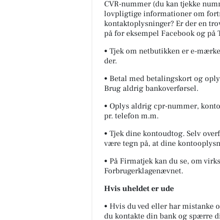
CVR-nummer (du kan tjekke numme
lovpligtige informationer om for
kontaktoplysninger? Er der en tr
på for eksempel Facebook og på T
• Tjek om netbutikken er e-mærket
der.
• Betal med betalingskort og oply
Brug aldrig bankoverførsel.
• Oplys aldrig cpr-nummer, konto
pr. telefon m.m.
• Tjek dine kontoudtog. Selv over
være tegn på, at dine kontooplysn
• På Firmatjek kan du se, om virk
Forbrugerklagenævnet.
Hvis uheldet er ude
• Hvis du ved eller har mistanke 
du kontakte din bank og spærre di