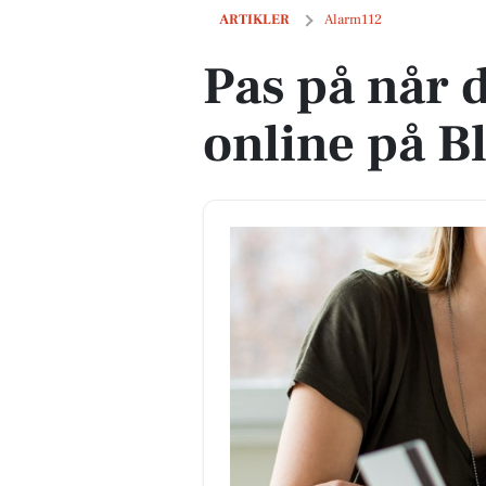
Pas på når du handler online på Black 
ARTIKLER
Alarm112
Pas på når 
online på B