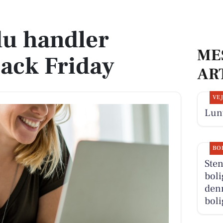
Friday
du handler
ME
lack Friday
AR
VE
Lunt
BO
Sten
boli
denn
boli