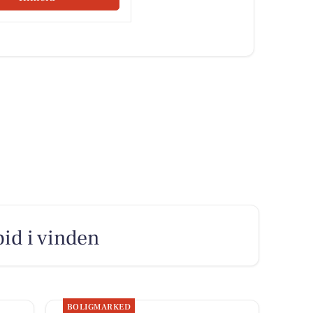
bid i vinden
BOLIGMARKED