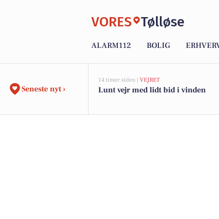
VORES
Tølløse
ALARM112
BOLIG
ERHVER
14 timer siden |
VEJRET
Seneste nyt ›
Lunt vejr med lidt bid i vinden