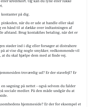
eller kreditkort. Og kan du lyne eller lukke
t.
 kontanter på dig.
e pinkoden, når du er ude at handle eller skal
 en hånd til at dække over indtastningen af
 afstand. Brug kontaktløs betaling, når det er
 støder ind i dig eller forsøger at distrahere
re på at vise dig nogle smykker, vedkommende vil
å, at du skal hjælpe dem med at finde vej.
hjemmesiden troværdig ud? Er der stavefejl? Er
 en søgning på nettet – også selvom du falder
på sociale medier. På den måde undgår du at
side.
irksomhedens hjemmeside? Er der for eksempel et