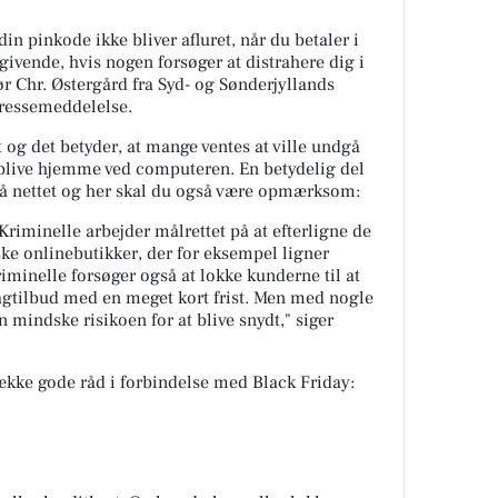
 din pinkode ikke bliver afluret, når du betaler i
givende, hvis nogen forsøger at distrahere dig i
ør Chr. Østergård fra Syd- og Sønderjyllands
pressemeddelelse.
 og det betyder, at mange ventes at ville undgå
 blive hjemme ved computeren. En betydelig del
på nettet og her skal du også være opmærksom:
Kriminelle arbejder målrettet på at efterligne de
ke onlinebutikker, der for eksempel ligner
minelle forsøger også at lokke kunderne til at
lagtilbud med en meget kort frist. Men med nogle
mindske risikoen for at blive snydt," siger
kke gode råd i forbindelse med Black Friday: