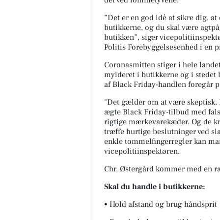
det ved lommetyvene:
”Det er en god idé at sikre dig, at
butikkerne, og du skal være agtpå
butikken”, siger vicepolitiinspekt
Politis Forebyggelsesenhed i en 
Coronasmitten stiger i hele landet
mylderet i butikkerne og i stedet
af Black Friday-handlen foregår 
"Det gælder om at være skeptisk. 
ægte Black Friday-tilbud med fals
rigtige mærkevarekæder. Og de kri
træffe hurtige beslutninger ved s
enkle tommelfingerregler kan man 
vicepolitiinspektøren.
Chr. Østergård kommer med en ræ
Skal du handle i butikkerne:
• Hold afstand og brug håndsprit