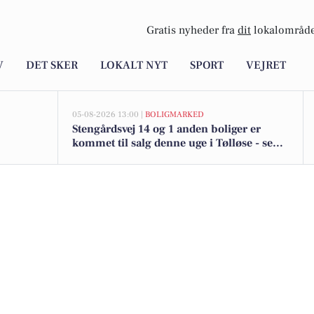
Gratis nyheder fra
dit
lokalområde
V
DET SKER
LOKALT NYT
SPORT
VEJRET
05-08-2026 13:00 |
BOLIGMARKED
Stengårdsvej 14 og 1 anden boliger er
kommet til salg denne uge i Tølløse - se
boligerne her.