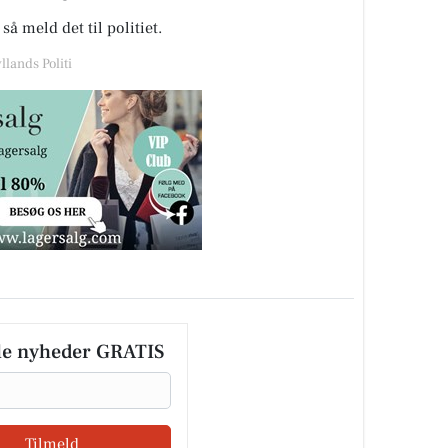
så meld det til politiet.
llands Politi
le nyheder GRATIS
Tilmeld