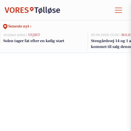
VORES
Tølløse
Seneste nyt ›
14 timer siden |
VEJRET
05-08-2026 13:00 |
BOLI
Solen tager fat efter en kølig start
Stengårdsvej 14 og 1 
kommet til salg denne 
boligerne her.