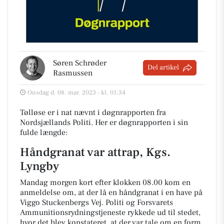
Søren Schrøder
Del artikel
Rasmussen
Onsdag d. 08. mar. 2023 - kl. 01:34
Tølløse er i nat nævnt i døgnrapporten fra
Nordsjællands Politi. Her er døgnrapporten i sin
fulde længde:
Håndgranat var attrap, Kgs.
Lyngby
Mandag morgen kort efter klokken 08.00 kom en
anmeldelse om, at der lå en håndgranat i en have på
Viggo Stuckenbergs Vej. Politi og Forsvarets
Ammunitionsrydningstjeneste rykkede ud til stedet,
hvor det blev konstateret, at der var tale om en form