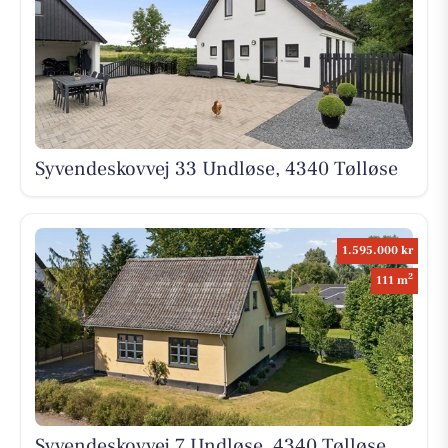
Syvendeskovvej 33 Undløse, 4340 Tølløse
1.595.000 kr
2
111 m
Syvendeskovvej 7 Undløse, 4340 Tølløse