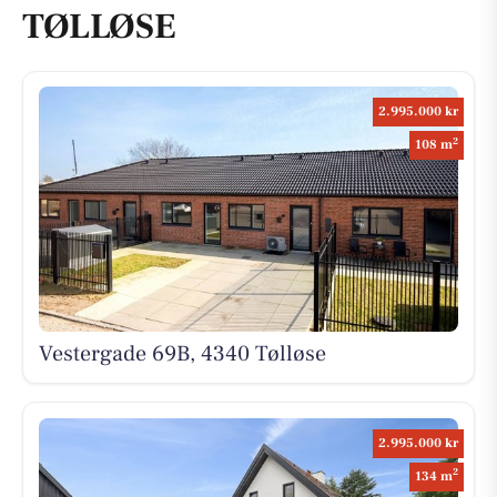
TØLLØSE
2.995.000 kr
2
108 m
Vestergade 69B, 4340 Tølløse
2.995.000 kr
2
134 m