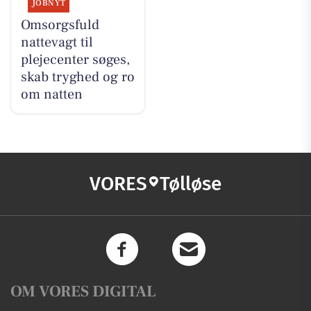
JOBNYT
Omsorgsfuld
nattevagt til
plejecenter søges,
skab tryghed og ro
om natten
VORES
Tølløse
OM VORES DIGITAL