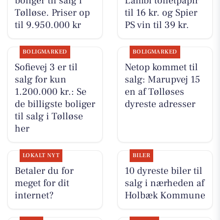
boliger til salg i
Lambi toiletpapir
Tølløse. Priser op
til 16 kr. og Spier
til 9.950.000 kr
PS vin til 39 kr.
BOLIGMARKED
BOLIGMARKED
Sofievej 3 er til
Netop kommet til
salg for kun
salg: Marupvej 15
1.200.000 kr.: Se
en af Tølløses
de billigste boliger
dyreste adresser
til salg i Tølløse
her
LOKALT NYT
BILER
Betaler du for
10 dyreste biler til
meget for dit
salg i nærheden af
internet?
Holbæk Kommune