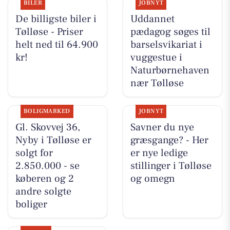
BILER
JOBNYT
De billigste biler i
Uddannet
Tølløse - Priser
pædagog søges til
helt ned til 64.900
barselsvikariat i
kr!
vuggestue i
Naturbørnehaven
nær Tølløse
BOLIGMARKED
JOBNYT
Gl. Skovvej 36,
Savner du nye
Nyby i Tølløse er
græsgange? - Her
solgt for
er nye ledige
2.850.000 - se
stillinger i Tølløse
køberen og 2
og omegn
andre solgte
boliger