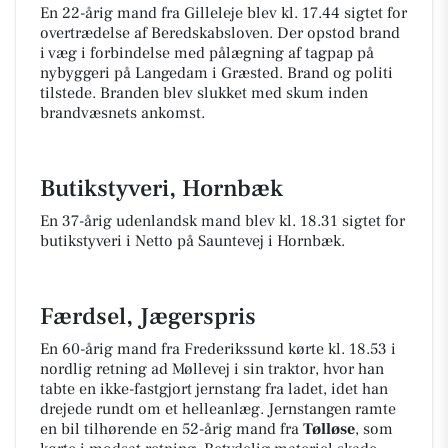
En 22-årig mand fra Gilleleje blev kl. 17.44 sigtet for
overtrædelse af Beredskabsloven. Der opstod brand
i væg i forbindelse med pålægning af tagpap på
nybyggeri på Langedam i Græsted. Brand og politi
tilstede. Branden blev slukket med skum inden
brandvæsnets ankomst.
Butikstyveri, Hornbæk
En 37-årig udenlandsk mand blev kl. 18.31 sigtet for
butikstyveri i Netto på Sauntevej i Hornbæk.
Færdsel, Jægerspris
En 60-årig mand fra Frederikssund kørte kl. 18.53 i
nordlig retning ad Møllevej i sin traktor, hvor han
tabte en ikke-fastgjort jernstang fra ladet, idet han
drejede rundt om et helleanlæg. Jernstangen ramte
en bil tilhørende en 52-årig mand fra
Tølløse
, som