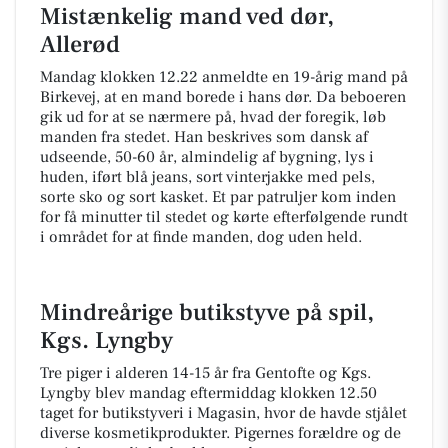
Mistænkelig mand ved dør,
Allerød
Mandag klokken 12.22 anmeldte en 19-årig mand på
Birkevej, at en mand borede i hans dør. Da beboeren
gik ud for at se nærmere på, hvad der foregik, løb
manden fra stedet. Han beskrives som dansk af
udseende, 50-60 år, almindelig af bygning, lys i
huden, iført blå jeans, sort vinterjakke med pels,
sorte sko og sort kasket. Et par patruljer kom inden
for få minutter til stedet og kørte efterfølgende rundt
i området for at finde manden, dog uden held.
Mindreårige butikstyve på spil,
Kgs. Lyngby
Tre piger i alderen 14-15 år fra Gentofte og Kgs.
Lyngby blev mandag eftermiddag klokken 12.50
taget for butikstyveri i Magasin, hvor de havde stjålet
diverse kosmetikprodukter. Pigernes forældre og de