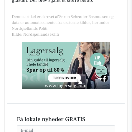
glasdør. Der blev stjålet et større beløb.
Denne artikel er skrevet af Søren Schrøder Rasmussen og
data er automatisk hentet fra eksterne kilder, herunder
Nordsjællands Politi.
Kilde: Nordsjællands Politi
Få lokale nyheder GRATIS
Email