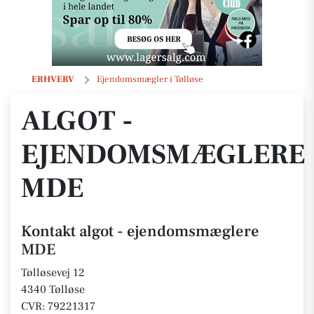
algot - ejendomsmæglere MDE
ERHVERV
Ejendomsmægler i Tølløse
ALGOT -
EJENDOMSMÆGLERE
MDE
Kontakt algot - ejendomsmæglere
MDE
Tølløsevej 12
4340 Tølløse
CVR: 79221317