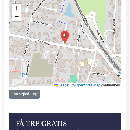
+
−
Leaflet
|
©
OpenStreetMap
contributors
Rutevejledning
FÅ TRE GRATIS