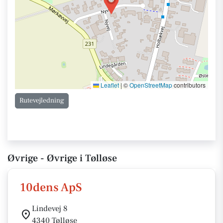
Leaflet
|
©
OpenStreetMap
contributors
Rutevejledning
Øvrige - Øvrige i Tølløse
10dens ApS
Lindevej 8
4340 Tølløse